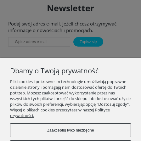
Newsletter
Podaj swój adres e-mail, jeżeli chcesz otrzymywać
informacje o nowościach i promocjach.
Zapisz się
Dbamy o Twoją prywatność
Pliki cookies i pokrewne im technologie umożliwiają poprawne
działanie strony i pomagają nam dostosować ofertę do Twoich
potrzeb. Możesz zaakceptować wykorzystanie przez nas
MOJE KONTO
wszystkich tych plików i przejść do sklepu lub dostosować użycie
plików do swoich preferencji, wybierając opcję "Dostosuj zgody".
Więcej o plikach cookies przeczytasz w naszej Polityce
PŁATNOŚCI I DOSTAWA
prywatności.
INFORMACJE
Zaakceptuj tylko niezbędne