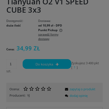
Tianyuan O2 V1 SPEED
CUBE 3x3
Dostępność:
Dostawa:
duża ilość
od 10,99 zł
- DPD
Punkt Pickup
sprawdź formy
Cena nie zawiera ewentualnych kosztów płatności
dostawy
34,99 ZŁ
Cena:
Zyskujesz
3 400
pkt
Do koszyka
[
?
]
szt.
Ocena:
zapytaj o produkt
Producent:
YJ
dodaj opinię