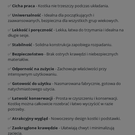
✅
Cicha praca
- Kostka nie trzeszczy podczas układania.
✅
Uniwersalność
- Idealna dla początkujących i
zaawansowanych, bezpieczna dla wszystkich grup wiekowych.
✅
Lekkość i poręczność
- Lekka, łatwa do trzymania i idealna na
długie sesje.
✅
Stabilność
- Solidna konstrukcja zapobiega rozpadaniu.
✅
Bezpieczeństwo
- Brak ostrych krawędzi i niebezpiecznych
materiałów.
✅
Odporność na zużycie
- Zachowuje właściwości przy
intensywnym użytkowaniu.
✅
Gotowość do użytku
- Nasmarowana fabrycznie, gotowa do
natychmiastowego użycia.
✅
Łatwość konserwacji
- Prosta w czyszczeniu i konserwacji.
Kostkę można całkowicie rozebrać i łatwo wyczyścić w razie
potrzeby.
✅
Atrakcyjny wygląd
- Nowoczesny design kostki i podstawki.
✅
Zaokrąglone krawędzie
- Ułatwiają chwyt i minimalizują
zacięcia.