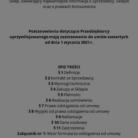
Sklep, zawierający najważniejsze informacje o Sprzedawcy, Sklepie
oraz o prawach Konsumenta
Postanowienia dotyczące Przedsiębiorcy
uprzywilejowanego mają zastosowanie do umów zawartych
od dnia 1 stycznia 2021 r.
SPIS TREŚCI
§ 1
Definicje
§ 2
Kontakt ze Sprzedawcą
§ 3
Wymogi techniczne
§ 4
Zakupy w Sklepie
§ 5
Płatności
§ 6
Realizacja zamówienia
§ 7
Prawo odstąpienia od umowy
§ 8
Wyjątki od prawa odstąpienia od umowy
§ 9
Reklamacje
§ 10
Dane osobowe
§ 11
Zastrzeżenia
Załącznik nr 1:
Wzór formularza odstąpienia od umowy