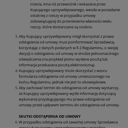
trzecia, inna niż przewoźnik i wskazana przez
Kupującego uprzywilejowanego, weszła w posiadanie
ostatniej z rzeczy w przypadku umowy
zobowiązującej do przeniesienia własności wielu
rzeczy, które dostarczane są osobno.
Aby Kupujący uprzywilejowany mógł skorzystać z prawa
odstąpienia od umowy musi poinformować Sprzedawcę,
korzystając z danych podanych w § 2 Regulaminu, o swojej
decyzji o odstąpieniu od umowy w drodze jednoznacznego
oświadczenia (na przykład pismo wysłane pocztą lub
informacja przekazana pocztą elektroniczną).
Kupujący uprzywilejowany może skorzystać z wzoru
formularza odstąpienia od umowy umieszczonego na
końcu Regulaminu, jednak nie jest to obowiązkowe.
Aby zachować termin do odstąpienia od umowy wystarczy,
że Kupujący uprzywilejowany wyśle informację dotyczącą
wykonania przysługującego mu prawa odstąpienia od
umowy przed upływem terminu do odstąpienia od umowy.
SKUTKI ODSTĄPIENIA OD UMOWY
W przypadku odstąpienia od zawartej umowy Sprzedawca
zwraca Kupującemu uprzywilejowanemu wszystkie