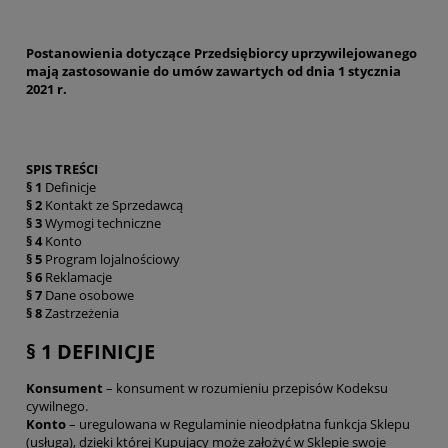
Postanowienia dotyczące Przedsiębiorcy uprzywilejowanego
mają zastosowanie do umów zawartych od dnia 1 stycznia
2021 r.
SPIS TREŚCI
§ 1
Definicje
§ 2
Kontakt ze Sprzedawcą
§ 3
Wymogi techniczne
§ 4
Konto
§ 5
Program lojalnościowy
§ 6
Reklamacje
§ 7
Dane osobowe
§ 8
Zastrzeżenia
§ 1 DEFINICJE
Konsument
– konsument w rozumieniu przepisów Kodeksu
cywilnego.
Konto
– uregulowana w Regulaminie nieodpłatna funkcja Sklepu
(usługa), dzięki której Kupujący może założyć w Sklepie swoje