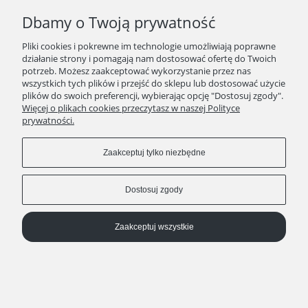
którym:
Dbamy o Twoją prywatność
Konto zostanie usunięte przez Kupującego lub
Sprzedawcę na żądanie Kupującego
Pliki cookies i pokrewne im technologie umożliwiają poprawne
ustanie możliwość dochodzenia roszczeń przez
działanie strony i pomagają nam dostosować ofertę do Twoich
Kupującego lub Sprzedawcę, związanych z Kontem;
potrzeb. Możesz zaakceptować wykorzystanie przez nas
zostanie przyjęty sprzeciw Kupującego wobec
wszystkich tych plików i przejść do sklepu lub dostosować użycie
plików do swoich preferencji, wybierając opcję "Dostosuj zgody".
przetwarzania jego danych osobowych – w
Więcej o plikach cookies przeczytasz w naszej Polityce
przypadku gdy podstawą przetwarzania danych był
prywatności.
uzasadniony interes Sprzedawcy
– w zależności od tego, co ma zastosowanie w danym
Zaakceptuj tylko niezbędne
przypadku i co nastąpi najpóźniej.
Kupującemu przysługuje prawo żądania:
Dostosuj zgody
dostępu do swoich danych osobowych,
ich sprostowania,
usunięcia,
Zaakceptuj wszystkie
ograniczenia przetwarzania,
przeniesienia danych do innego administratora
a także prawo:
wniesienia w dowolnym momencie sprzeciwu wobec
przetwarzania danych z przyczyn związanych ze
szczególną sytuacją Kupującego – wobec