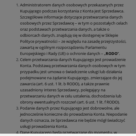
Administratorem danych osobowych przekazanych przez
Kupującego podczas korzystania z Konta jest Sprzedawca.
Szczegółowe informacje dotyczące przetwarzania danych
osobowych przez Sprzedawcę – w tym o pozostałych celach
oraz podstawach przetwarzania danych, a także o
odbiorcach danych, znajdują się w dostępnej w Sklepie
Polityce prywatności – ze względu na zasadę przejrzystości,
zawartą w ogólnym rozporządzeniu Parlamentu
Europejskiego i Rady (UE) o ochronie danych – „
RODO
”.
Celem przetwarzania danych Kupującego jest prowadzenie
Konta. Podstawą przetwarzania danych osobowych w tym
przypadku jest umowa o świadczenie usługi lub działania
podejmowane na żądanie Kupującego, zmierzające do jej
zawarcia (art. 6 ust. 1 lit. b RODO), a także prawnie
uzasadniony interes Sprzedawcy, polegający na
przetwarzaniu danych w celu ustalenia, dochodzenia lub
obrony ewentualnych roszczeń (art. 6 ust. 1 lit. f RODO).
Podanie danych przez Kupującego jest dobrowolne, ale
jednocześnie konieczne do prowadzenia Konta. Niepodanie
danych oznacza, że Sprzedawca nie będzie mógł świadczyć
usługi prowadzenia Konta.
Dane Kupującego będą przetwarzane do momentu, w