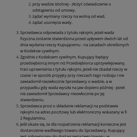
przy wadzie istotnej - złożyć oświadczenie o
odstąpieniu od umowy,
żądać wymiany rzeczy na wolną od wad,
żądać usunięcia wady.
Sprzedawca odpowiada z tytułu rękojmi, jeżeli wada
fizyczna zostanie stwierdzona przed upływem dwóch lat od
dnia wydania rzeczy Kupującemu - na zasadach określonych
w Kodeksie cywilnym.
Zgodnie z Kodeksem cywilnym, Kupujący będący
przedsiębiorcą innym niż Przedsiębiorca uprzywilejowany,
traci uprawnienia z tytułu rękojmi, jeżeli nie zbadał rzeczy w
czasie i w sposób przyjęty przy rzeczach tego rodzaju i nie
zawiadomił niezwłocznie Sprzedawcy o wadzie, a w
przypadku gdy wada wyszła na jaw dopiero później - jeżeli
nie zawiadomił Sprzedawcy niezwłocznie po jej
stwierdzeniu.
Sprzedawca prosi o składanie reklamacji na podstawie
rękojmi na adres pocztowy lub elektroniczny wskazany w §
2 Regulaminu.
Jeśli okaże się, że dla rozpatrzenia reklamacji konieczne jest
dostarczenie wadliwego towaru do Sprzedawcy, Kupujący
jest zobowiązany do dostarczenia tego towaru, w