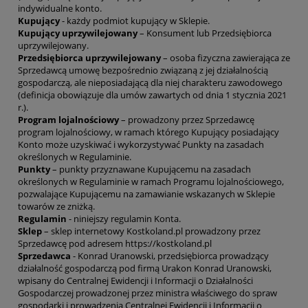
indywidualne konto.
Kupujący
- każdy podmiot kupujący w Sklepie.
Kupujący uprzywilejowany
– Konsument lub Przedsiębiorca
uprzywilejowany.
Przedsiębiorca uprzywilejowany
– osoba fizyczna zawierająca ze
Sprzedawcą umowę bezpośrednio związaną z jej działalnością
gospodarczą, ale nieposiadającą dla niej charakteru zawodowego
(definicja obowiązuje dla umów zawartych od dnia 1 stycznia 2021
r.).
Program lojalnościowy
– prowadzony przez Sprzedawcę
program lojalnościowy, w ramach którego Kupujący posiadający
Konto może uzyskiwać i wykorzystywać Punkty na zasadach
określonych w Regulaminie.
Punkty
– punkty przyznawane Kupującemu na zasadach
określonych w Regulaminie w ramach Programu lojalnościowego,
pozwalające Kupującemu na zamawianie wskazanych w Sklepie
towarów ze zniżką.
Regulamin
- niniejszy regulamin Konta.
Sklep
– sklep internetowy Kostkoland.pl prowadzony przez
Sprzedawcę pod adresem https://kostkoland.pl
Sprzedawca
- Konrad Uranowski, przedsiębiorca prowadzący
działalność gospodarczą pod firmą Urakon Konrad Uranowski,
wpisany do Centralnej Ewidencji i Informacji o Działalności
Gospodarczej prowadzonej przez ministra właściwego do spraw
gospodarki i prowadzenia Centralnej Ewidencji i Informacji o