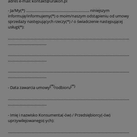
adres e-mail: kontakt@urakon.pl
- Ja/My(*) ..................................................................... niniejszym
informuję/informujemy(*) o moim/naszym odstąpieniu od umowy
sprzedaży następujących rzeczy(*) / o świadczenie następującej
usługi(*):
....................................................................................................................................
..........................................
....................................................................................................................................
..........................................
....................................................................................................................................
..........................................
(*)
(*)
- Data zawarcia umowy
/odbioru
....................................................................................................................................
..........................................
- Imię i nazwisko Konsumenta(-ów) / Przedsiębiorcy(-ów)
uprzywilejowanego(-ych):
....................................................................................................................................