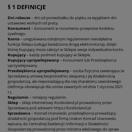
§ 1 DEFINICJE
Dni robocze
– dni od poniedziałku do piątku za wyjątkiem dni
ustawowo wolnych od pracy.
Konsument
– konsument w rozumieniu przepisów Kodeksu
cywilnego.
Konto
– uregulowana odrębnym regulaminem nieodpłatna
funkcja Sklepu (usługa świadczona drogą elektroniczną), dzięki
której Kupujący może założyć w Sklepie swoje indywidualne konto.
Kupujący
– każdy podmiot kupujący w Sklepie.
Kupujący uprzywilejowany
– Konsument lub Przedsiębiorca
uprzywilejowany.
Przedsiębiorca uprzywilejowany
– osoba fizyczna zawierająca ze
Sprzedawcą umowę bezpośrednio związaną z jej działalnością
gospodarczą, ale nieposiadającą dla niej charakteru zawodowego
(definicja obowiązuje dla umów zawartych od dnia 1 stycznia 2021
r.).
Regulamin
– niniejszy regulamin.
Sklep
– sklep internetowy Kostkoland.pl prowadzony przez
Sprzedawcę pod adresem https://kostkoland.pl.
Sprzedawca
– Konrad Uranowski, przedsiębiorca prowadzący
działalność gospodarczą pod firmą Urakon Konrad Uranowski,
wpisany do Centralnej Ewidencji i Informacji o Działalności
Gospodarczej prowadzonej przez ministra właściwego do spraw