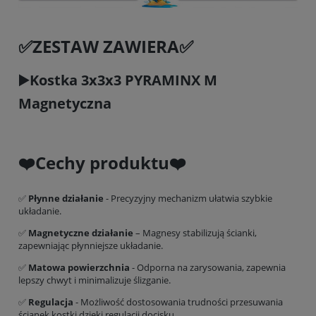
✅ZESTAW ZAWIERA✅
▶️Kostka 3x3x3 PYRAMINX M
Magnetyczna
❤️Cechy produktu❤️
✅
Płynne działanie
- Precyzyjny mechanizm ułatwia szybkie
układanie.
✅
Magnetyczne działanie
– Magnesy stabilizują ścianki,
zapewniając płynniejsze układanie.
✅
Matowa powierzchnia
- Odporna na zarysowania, zapewnia
lepszy chwyt i minimalizuje ślizganie.
✅
Regulacja
- Możliwość dostosowania trudności przesuwania
ścianek kostki dzięki regulacji docisku.