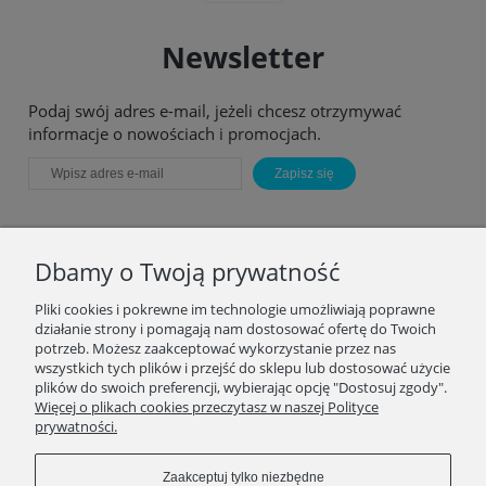
Newsletter
Podaj swój adres e-mail, jeżeli chcesz otrzymywać
informacje o nowościach i promocjach.
Zapisz się
Dbamy o Twoją prywatność
Pliki cookies i pokrewne im technologie umożliwiają poprawne
działanie strony i pomagają nam dostosować ofertę do Twoich
potrzeb. Możesz zaakceptować wykorzystanie przez nas
MOJE KONTO
wszystkich tych plików i przejść do sklepu lub dostosować użycie
plików do swoich preferencji, wybierając opcję "Dostosuj zgody".
Więcej o plikach cookies przeczytasz w naszej Polityce
PŁATNOŚCI I DOSTAWA
prywatności.
INFORMACJE
Zaakceptuj tylko niezbędne