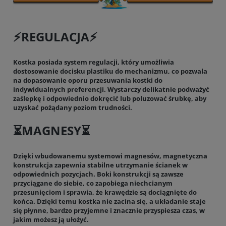
⚡️REGULACJA⚡️
Kostka posiada system regulacji, który umożliwia
dostosowanie docisku plastiku do mechanizmu, co pozwala
na dopasowanie oporu przesuwania kostki do
indywidualnych preferencji. Wystarczy delikatnie podważyć
zaślepkę i odpowiednio dokręcić lub poluzować śrubkę, aby
uzyskać pożądany poziom trudności.
⏳MAGNESY⏳
Dzięki wbudowanemu systemowi magnesów, magnetyczna
konstrukcja zapewnia stabilne utrzymanie ścianek w
odpowiednich pozycjach. Boki konstrukcji są zawsze
przyciągane do siebie, co zapobiega niechcianym
przesunięciom i sprawia, że krawędzie są dociągnięte do
końca. Dzięki temu kostka nie zacina się, a układanie staje
się płynne, bardzo przyjemne i znacznie przyspiesza czas, w
jakim możesz ją ułożyć.