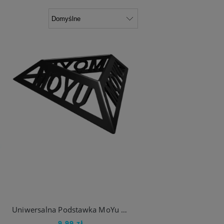
IKA
Uniwersalna Podstawka MoYu do Kostka Rubika
9,99 zł