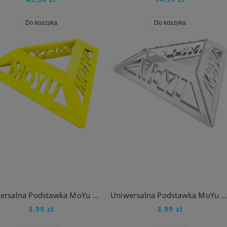
Do koszyka
Do koszyka
UNIWERSALNY SMAR DO KOSTEK RUBIKA MoYu Lube V1 5ml
UNIWERSALNY SMAR DO KOSTEK RUBIKA GAN Lube 3 10ml
19,99 zł
24,99 zł
Do koszyka
Do koszyka
Uniwersalna Podstawka MoYu do Kostka Rubika
Uniwersalna Podstawka MoYu do Kostka Rubi
3,99 zł
3,99 zł