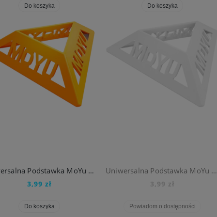
Do koszyka
Do koszyka
KOSTKA RUBIKA 3x3x3 Pyramid Snow Mountain Pyraminx QiYi Cube 3x3
ORYGINALNA KOSTKA RUBIKA 2x2x2 DO NAUKI CUBE 2x2 DO NAUKI RUBIKS Apprentice
24,99 zł
49,99 zł
Do koszyka
Do koszyka
Uniwersalna Podstawka MoYu do Kostka Rubika
Uniwersalna Podstawka MoYu do Kostka Rubi
3,99 zł
3,99 zł
Kostka Rubika 3x3x3 GAN 356 R S 3x3
KOSTKA RUBIKA 3x3x3 GAN 356M Magnetyczna Kostka Magnetic 3x3
Do koszyka
Powiadom o dostępności
69,00 zł
99,99 zł