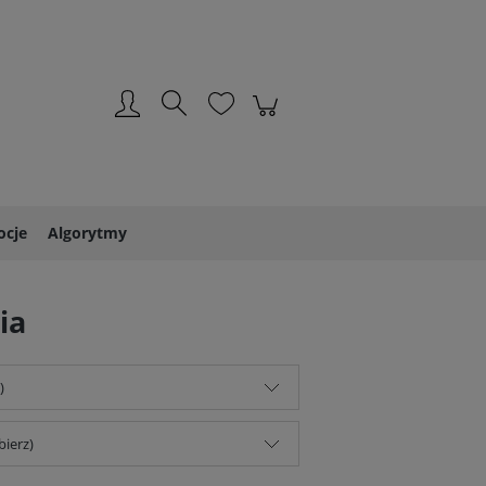
Zarejestruj się
Zaloguj się
cje
Algorytmy
ia
)
bierz)