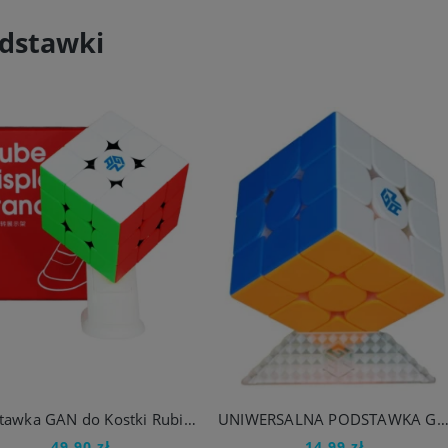
dstawki
Podstawka GAN do Kostki Rubika 3x3x3
UNIWERSALNA PODSTAWKA GAN DO WSZYSTKICH KOSTEK RUB
49,90 zł
14,99 zł