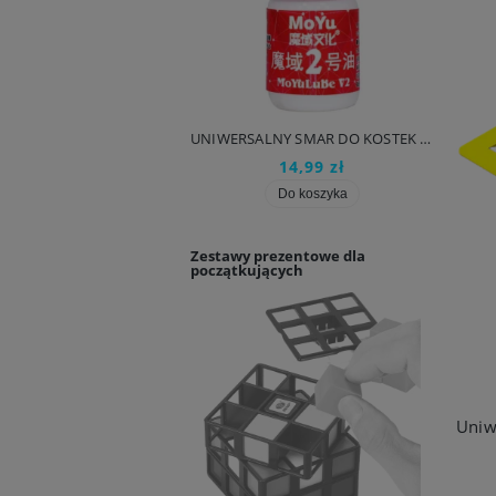
UNIWERSALNY SMAR DO KOSTEK RUBIKA QiYi Lube M 3ml
UNIWERSALNY SMAR DO KOSTEK RUBIKA MoYu Lube V2 5ml
14,99 zł
14,99 zł
Do koszyka
Do koszyka
Zestawy prezentowe dla
początkujących